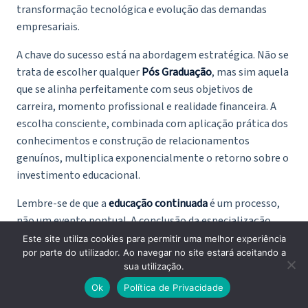
transformação tecnológica e evolução das demandas
empresariais.
A chave do sucesso está na abordagem estratégica. Não se
trata de escolher qualquer
Pós Graduação
, mas sim aquela
que se alinha perfeitamente com seus objetivos de
carreira, momento profissional e realidade financeira. A
escolha consciente, combinada com aplicação prática dos
conhecimentos e construção de relacionamentos
genuínos, multiplica exponencialmente o retorno sobre o
investimento educacional.
Lembre-se de que a
educação continuada
é um processo,
não um evento pontual. A conclusão da especialização
marca o início de uma nova fase de aplicação e
Este site utiliza cookies para permitir uma melhor experiência
por parte do utilizador. Ao navegar no site estará aceitando a
refinamento dos conhecimentos adquiridos. Profissionais
sua utilização.
de sucesso mantêm-se sempre atualizados, expandem
Ok
Política de Privacidade
continuamente suas redes de relacionamento e buscam
formas criativas de aplicar suas competências em desafios