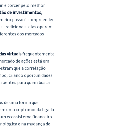
 e torcer pelo melhor.
tão de investimentos
,
rimeiro passo é compreender
s tradicionais: elas operam
iferentes dos mercados
as virtuais
frequentemente
mercado de ações está em
ostram que a correlação
mpo, criando oportunidades
traentes para quem busca
vas de uma forma que
 em uma criptomoeda ligada
 um ecossistema financeiro
cnológica e na mudança de