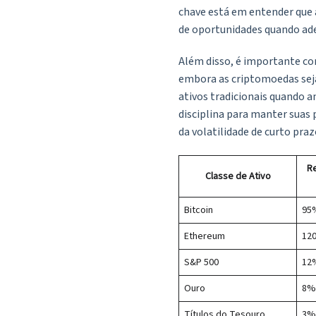
chave está em entender que a
de oportunidades quando ad
Além disso, é importante co
embora as criptomoedas sej
ativos tradicionais quando a
disciplina para manter suas
da volatilidade de curto praz
Re
Classe de Ativo
Bitcoin
95
Ethereum
12
S&P 500
12
Ouro
8%
Títulos do Tesouro
3%