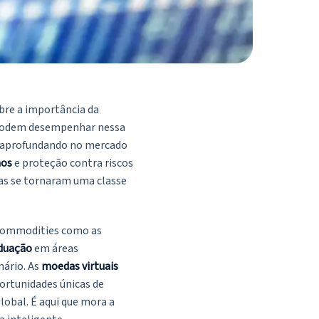
bre a importância da
odem desempenhar nessa
e aprofundando no mercado
nos
e proteção contra riscos
las se tornaram uma classe
e commodities como as
duação
em áreas
nário. As
moedas virtuais
ortunidades únicas de
obal. É aqui que mora a