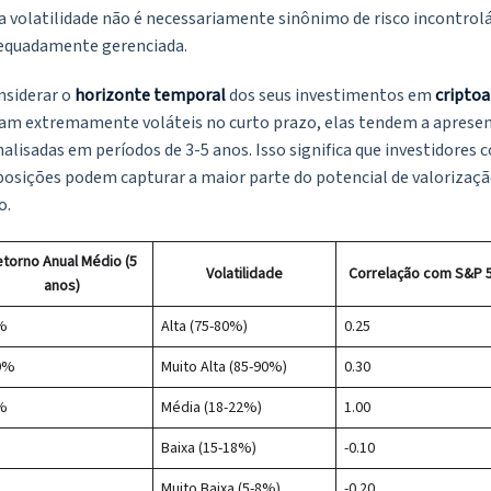
 volatilidade não é necessariamente sinônimo de risco incontrolá
equadamente gerenciada.
nsiderar o
horizonte temporal
dos seus investimentos em
criptoa
am extremamente voláteis no curto prazo, elas tendem a apresen
nalisadas em períodos de 3-5 anos. Isso significa que investidores 
 posições podem capturar a maior parte do potencial de valoriza
o.
torno Anual Médio (5
Volatilidade
Correlação com S&P 
anos)
%
Alta (75-80%)
0.25
0%
Muito Alta (85-90%)
0.30
%
Média (18-22%)
1.00
Baixa (15-18%)
-0.10
Muito Baixa (5-8%)
-0.20