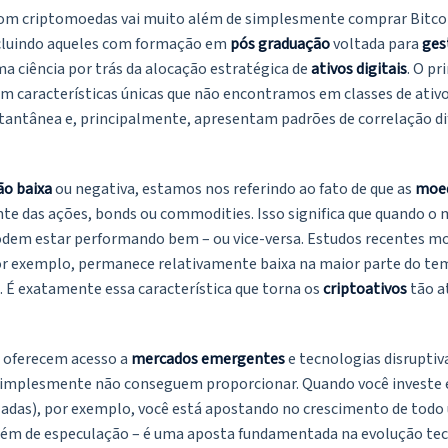
om criptomoedas vai muito além de simplesmente comprar Bitcoin
ncluindo aqueles com formação em
pós graduação
voltada para
ges
a ciência por trás da alocação estratégica de
ativos digitais
. O p
m características únicas que não encontramos em classes de ativo
nstantânea e, principalmente, apresentam padrões de correlação d
ão baixa
ou negativa, estamos nos referindo ao fato de que as
moed
 das ações, bonds ou commodities. Isso significa que quando o 
odem estar performando bem – ou vice-versa. Estudos recentes m
por exemplo, permanece relativamente baixa na maior parte do te
. É exatamente essa característica que torna os
criptoativos
tão a
s oferecem acesso a
mercados emergentes
e tecnologias disrupti
 simplesmente não conseguem proporcionar. Quando você investe
zadas), por exemplo, você está apostando no crescimento de todo
 além de especulação – é uma aposta fundamentada na evolução te