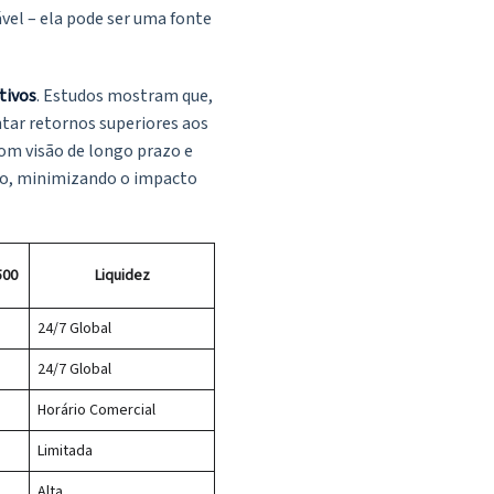
vel – ela pode ser uma fonte
tivos
. Estudos mostram que,
tar retornos superiores aos
com visão de longo prazo e
ção, minimizando o impacto
500
Liquidez
24/7 Global
24/7 Global
Horário Comercial
Limitada
Alta