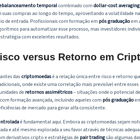
ebalanceamento temporal
combinado com
dollar-cost averaging
ui suas compras ao longo do tempo, aproveitando a volatilidade n
io de entrada. Profissionais com formação em
pós graduação
em a
goritmos para automatizar esse processo, mas investidores indi
estratégia com excelentes resultados.
isco versus Retorno em Crip
nantes das
criptomoedas
é a relação única entre risco e retorno q
dicionais, onde existe uma correlação mais previsível entre esses
unidades de
retornos assimétricos
– situações onde o potencial d
s com formação avançada, incluindo aqueles com
pós graduação
e
ficiências de mercado para gerar alfa consistente.
ontrolada
é fundamental aqui. Embora as criptomoedas sejam noto
iada e até mesmo explorada a seu favor através de técnicas adequ
m derivativos cripto e estratégias de
pair trading
são algumas das