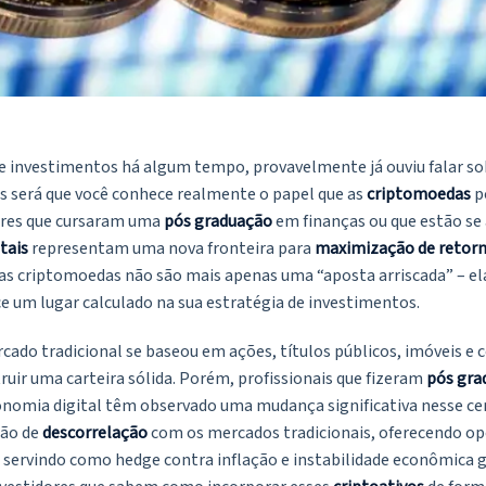
de investimentos há algum tempo, provavelmente já ouviu falar so
Mas será que você conhece realmente o papel que as
criptomoedas
p
ores que cursaram uma
pós graduação
em finanças ou que estão s
itais
representam uma nova fronteira para
maximização de retor
e as criptomoedas não são mais apenas uma “aposta arriscada” – e
e um lugar calculado na sua estratégia de investimentos.
ado tradicional se baseou em ações, títulos públicos, imóveis 
ruir uma carteira sólida. Porém, profissionais que fizeram
pós gra
conomia digital têm observado uma mudança significativa nesse ce
ão de
descorrelação
com os mercados tradicionais, oferecendo op
ervindo como hedge contra inflação e instabilidade econômica gl