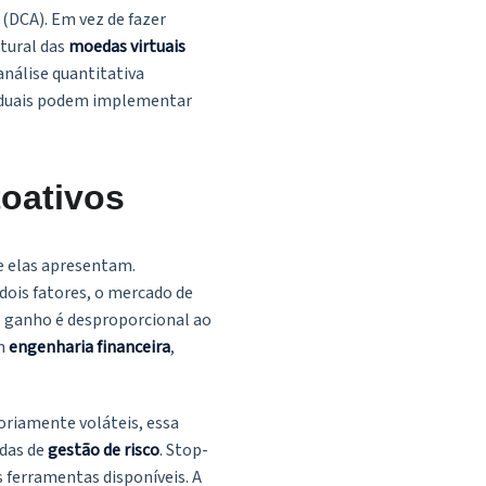
(DCA). Em vez de fazer
atural das
moedas virtuais
nálise quantitativa
viduais podem implementar
toativos
ue elas apresentam.
 dois fatores, o mercado de
e ganho é desproporcional ao
m
engenharia financeira
,
riamente voláteis, essa
adas de
gestão de risco
. Stop-
 ferramentas disponíveis. A