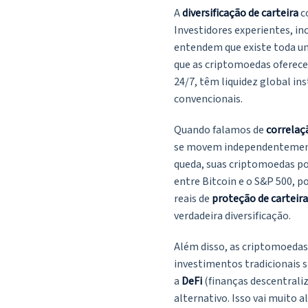
A
diversificação de carteira
c
Investidores experientes, i
entendem que existe toda um
que as criptomoedas oferece
24/7, têm liquidez global i
convencionais.
Quando falamos de
correlaç
se movem independentemente
queda, suas criptomoedas p
entre Bitcoin e o S&P 500, 
reais de
proteção de carteira
verdadeira diversificação.
Além disso, as criptomoeda
investimentos tradicionais
a
DeFi
(finanças descentrali
alternativo. Isso vai muito