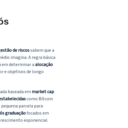
ós
estão de riscos
sabem que a
édio imagina. A regra básica
tá em determinar a
alocação
or e objetivos de longo
nada baseada em
market cap
estabelecidas
como Bitcoin
a pequena parcela para
ós graduação
focados em
 crescimento exponencial.